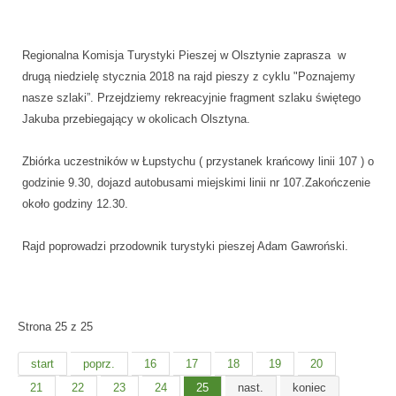
Regionalna Komisja Turystyki Pieszej w Olsztynie zaprasza w
drugą niedzielę stycznia 2018 na rajd pieszy z cyklu "Poznajemy
nasze szlaki”. Przejdziemy rekreacyjnie fragment szlaku świętego
Jakuba przebiegający w okolicach Olsztyna.
Zbiórka uczestników w Łupstychu ( przystanek krańcowy linii 107 ) o
godzinie 9.30, dojazd autobusami miejskimi linii nr 107.Zakończenie
około godziny 12.30.
Rajd poprowadzi przodownik turystyki pieszej Adam Gawroński.
Strona 25 z 25
start
poprz.
16
17
18
19
20
21
22
23
24
25
nast.
koniec