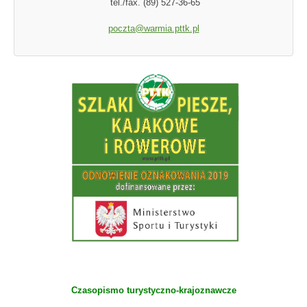
tel./fax. (89) 527-36-65
poczta@warmia.pttk.pl
Czasopismo turystyczno-krajoznawcze