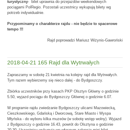
turystyczny
- bilet uprawnia do przejazdów weekendowych
pociągami PolRegio. Pozostali uczestnicy wykupują bilety wg
potrzeb indywidualnie.
Przypominamy o charakterze rajdu - nie będzie to spacerowe
tempo !!!
Rajd poprowadzi Mariusz Wiżynis-Gawroński
2018-04-21 165 Rajd dla Wytrwałych
Zapraszamy w sobotę 21 kwietnia na kolejny rajd dla Wytrwałych.
Tym razem wybierzemy się nieco dalej - do Bydgoszczy.
Zbiórka uczestników przy kasach PKP Olsztyn Główny o godzinie
5.50, wyjazd pociągu do Bydgoszczy Głównej o godzinie 6.07.
W programie rajdu zwiedzanie Bydgoszczy ulicami Mazowiecką,
Cieszkowskiego, Gdańską i Dworcową, Stare Miasto i Wyspa
Młyńska - do wyboru kilka muzeów (w sobotę wstęp wolny). Wyjazd
z Bydgoszczy o godzinie 16.43, powrót do Olsztyna o godzinie
20.30. Uczestnicy wykupują we własnym zakresie mini bilet