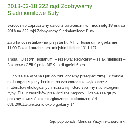
2018-03-18 322 rajd Zdobywamy
Siedmiomilowe Buty
Serdecznie zapraszamy dzieci z opiekunami w
niedzielę 18 marca
2018
na 322 rajd Zdobywamy Siedmiomilowe Buty.
Zbiórka uczestników na przystanku MPK Hosianum
o godzinie
11.00.
Dojazd autobusami miejskimi linii nr 101 i 127.
Trasa : Olsztyn Hosianum – rezerwat Redykajny – szlak niebieski –
Jakubowo CEiIK pętla MPK o długości 6 km.
Zbliża się wiosna i jak co roku chcemy przegnać zimę, w trakcie
rajdu organizujemy konkurs na własnoręcznie wykonane z
materiałów ekologicznych marzanny, które spalimy nad brzegiem
Łyny. Dla uczestników przewidziane nagrody. Liczniejsze grupy
prosimy o wcześniejsze zgłoszenie telefoniczne 791
681 209.Zakończenie około godziny 14.
Rajd poprowadzi Mariusz Wiżynis-Gawroński