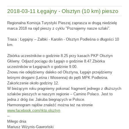
2018-03-11 Łęgajny - Olsztyn (10 km) pieszo
Regionalna Komisja Turystyki Pieszej zaprasza w drugą niedzielę
marca 2018 na rajd pieszy z cyklu "Poznajemy nasze szlaki”.
Trasa : Łęgajny – Zalbki - Karolin - Olsztyn Podleśna o długości 10
km.
Zbiórka uczestników o godzinie 8.25 przy kasach PKP Olsztyn
Główny. Odjazd pociągu do Łęgajn o godzinie 8.47.Zbiórka
uczestników w Łegajnach o godzinie 9.00.
Znowu nie odejdziemy daleko od Olsztyna, Łęgajn przejdziemy
leśnymi drogami (Leśna i Wiosenna) do pętli MPK Podleśna.
Zakończenie około godziny 12.
W bieżącym roku pragniemy pokonać fragment jednego z dłuższych
szlaków pieszych w naszym regionie – Camino Polaco. Jest to
jedna z dróg św. Jakuba biegnących w Polsce.
Harmonogram rajdów znaleźć można też na stronie
www.facebook.com/rktp.olsztyn
--
Miłego dnia
Mariusz Wiżynis-Gawroński