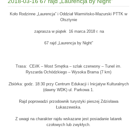
2018-03-16 67 rajd „Laurencja by Night”
Koło Rodzinne „Laurencja” i Oddział Warmińsko-Mazurski PTTK w
Olsztynie
zaprasza w piątek 16 marca 2018 r. na
67 rajd „Laurencja by Night”
Trasa: CEiIK – Most Smętka – szlak czerwony – Tunel im.
Ryszarda Ochódzkiego – Wysoka Brama (7 km)
Zbiórka: godz. 18:30 przy Centrum Edukacji i Inicjatyw Kulturalnych
(dawny WDK) ul. Parkowa 1.
Rajd poprowadzi przodownik turystyki pieszej Zdzisława
Łukaszewska.
Z uwagi na charakter rajdu wskazane jest posiadanie latarek
czołowych lub zwykłych.