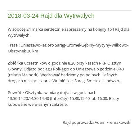
2018-03-24 Rajd dla Wytrwałych
W sobotę 24 marca serdecznie zapraszamy na kolejny 164 Rajd dla
Wytrwałych.
Trasa : Unieszewo-Jezioro Sarąg-Gromel-Gębiny-Mycyny-
Wilkowo-
Olsztynek 20 km
Zbiórka
uczestników o godzinie 8.20 przy kasach PKP Olsztyn
Główny. Odjazd pociągu PolRegio do Unieszewa o godzinie 8.43
(relacja Malbork). Wędrować będziemy po polnych i leśnych
drogach mijając jeziora : Wulpińskie, Sarąg, Smętek i Linówko.
Powrót z Olsztynka w miarę dojścia w godzinach
13.30,14.20,14.30,14.40 (InterCity) 15.30,15.40 lub 16.00. Bilety
kupowane we własnym zakresie.
Rajd poprowadzi Adam Frenszkowski