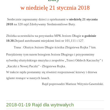
w niedzielę 21 stycznia 2018
Serdecznie zapraszamy dzieci z opiekunami w
niedzielę
21 stycznia
2018
na 320 rajd Zdobywamy Siedmiomilowe Buty.
Zbiórka uczestników na przystanku MPK Jezioro Długie
o godzinie
10.30.
Dojazd autobusami miejskimi linii nr 101,111 i 127.
Trasa : Olsztyn Jezioro Długie ścieżka Zbigniewa Rojka 7 km.
Przejdziemy tym razem brzegiem Jeziora Długiego i przypomnimy
sylwetkę olsztyńskiego muzyka z zespołów „Trzeci Oddech Kaczuchy” i
„Kaczki z Nowej Paczki” - Zbigniewa Rojka.
W trakcie rajdu postaramy się również rozpoznawać krzewy i drzewa
iglaste rosnące w naszych lasach.
Rajd poprowadzi Mariusz Wiżynis-Gawroński.
2018-01-19 Rajd dla wytrwałych