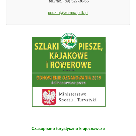
tel./fax. (89) 527-36-65
poczta@warmia.pttk.pl
Czasopismo turystyczno-krajoznawcze