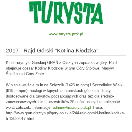
www.tutysta.pttk.pl
2017 - Rajd Górski "Kotlina Kłodzka"
Klub Turystyki Górskiej GRAŃ z Olsztyna zaprasza w góry. Rajd
obejmuje obszar Kotliny Kłodzkiej w tym Góry Stołowe, Masyw
Śnieżnika i Góry Złote.
W planie wejście m.in na Śnieżnik (1426 m npm) i Szczeliniec Wielki
(919 m npm), noclegi w fajnych schroniskach górskich. Trasy
dostosowane dla turystów początkujących oraz też dla średnio-
zaawansowanych. Limit uczestników 20 osób - decyduje kolejność
wpłat zaliczek. Informacje:
admin@mazury.pttk.pl
Trasa:
http://www.gran.olsztyn.pl/gory-polskie/244-rajd-gorski-kotlina-kodzka-
5-13082017.html