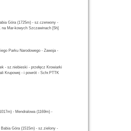
abia Góra (1725m) - sz.czerwony -
TTK na Mar-kowych Szczawinach [5h]
iego Parku Narodowego - Zawoja -
- sz.niebieski - przełęcz Krowiarki
li Krupowej - i powrót - Schr.PTTK
1017m) - Mendralowa (1169m) -
Babia Góra (1515m) - sz.zielony -