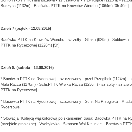
Schronisko PTTK Hala Miziowa - sz.czerwony - Trzy Kopce (1216m) - sz.żół
Buczyna (1132m) - Bacówka PTTK na Krawców Wierchu (1064m) [3h 40m]
Dzień 7 (piątek
- 12.08.2016
)
Bacówka PTTK na Krawców Wierchu - sz.żółty - Glinka (929m) - Soblówka - 
PTTK na Rycerzowej (1226m) [5h]
Dzień 8. (sobota
- 13.08.2016
)
* Bacówka PTTK na Rycerzowej - sz.czerwony - przeł.Przegibek (1124m) - 
Mała Racza (1178m) - Schr.PTTK Wielka Racza (1236m) - sz.żółty - sz.ziel
PTTK na Rycerzowej
* Bacówka PTTK na Rycerzowej - sz.czerwony - Schr. Na Przegibku - Mład
Rycerzowej.
* Słowacja "Kolejką wąskotorową po skansenie" trasa: Bacówka PTTK na Ry
(przejście graniczne) - Vychylovka - Skansen Wsi Kisuckiej - Bacówka PTT