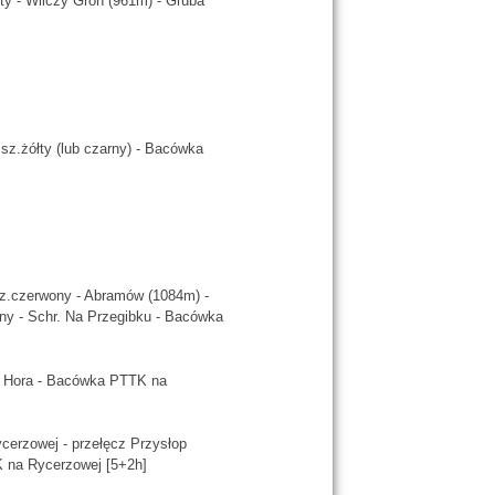
ty - Wilczy Groń (961m) - Gruba
sz.żółty (lub czarny) - Bacówka
sz.czerwony - Abramów (1084m) -
ony - Schr. Na Przegibku - Bacówka
a Hora - Bacówka PTTK na
cerzowej - przełęcz Przysłop
K na Rycerzowej [5+2h]