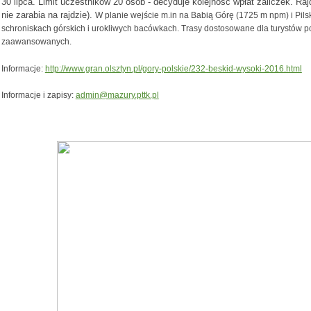
30 lipca. Limit uczestników 20 osób - decyduje kolejność wpłat zaliczek. Rajd
nie zarabia na rajdzie).
W planie wejście m.in na Babią Górę (1725 m npm) i Pils
schroniskach górskich i urokliwych bacówkach. Trasy dostosowane dla turystów po
zaawansowanych.
Informacje:
http://www.gran.olsztyn.pl/gory-polskie/232-beskid-wysoki-2016.html
Informacje i zapisy:
admin@mazury.pttk.pl