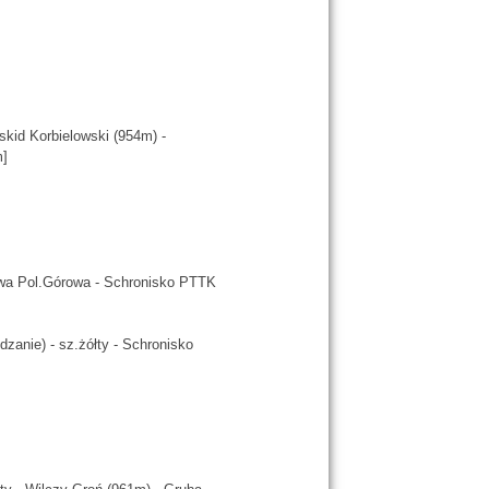
skid Korbielowski (954m) -
m]
owa Pol.Górowa - Schronisko PTTK
zanie) - sz.żółty - Schronisko