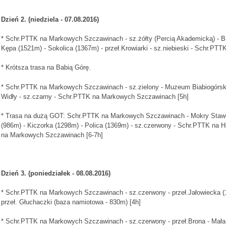
Dzień 2. (niedziela
- 07.08.2016
)
* Schr.PTTK na Markowych Szczawinach - sz.żółty (Percią Akademicką) - B
Kępa (1521m) - Sokolica (1367m) - przeł.Krowiarki - sz.niebieski - Schr.P
* Krótsza trasa na Babią Górę.
* Schr.PTTK na Markowych Szczawinach - sz.zielony - Muzeum Biabiogórsk
Widły - sz.czarny - Schr.PTTK na Markowych Szczawinach [5h]
* Trasa na dużą GOT: Schr.PTTK na Markowych Szczawinach - Mokry Stawek 
(986m) - Kiczorka (1298m) - Polica (1369m) - sz.czerwony - Schr.PTTK na Ha
na Markowych Szczawinach [6-7h]
Dzień 3. (poniedziałek
- 08.08.2016
)
* Schr.PTTK na Markowych Szczawinach - sz.czerwony - przeł.Jałowiecka (
przeł. Głuchaczki (baza namiotowa - 830m) [4h]
* Schr.PTTK na Markowych Szczawinach - sz.czerwony - przeł.Brona - Mała 