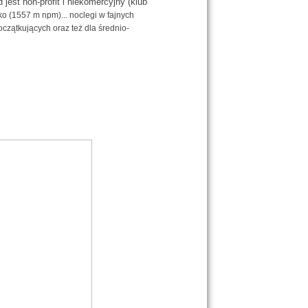
 jest non-profit i niekomercyjny (klub
ko (1557 m npm)... noclegi w fajnych
czątkujących oraz też dla średnio-