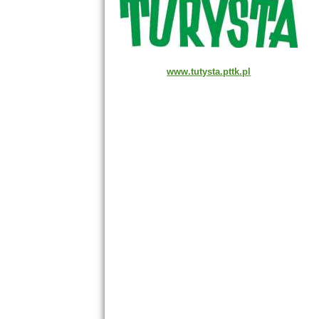
www.tutysta.pttk.pl