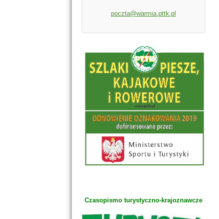
poczta@warmia.pttk.pl
Czasopismo turystyczno-krajoznawcze