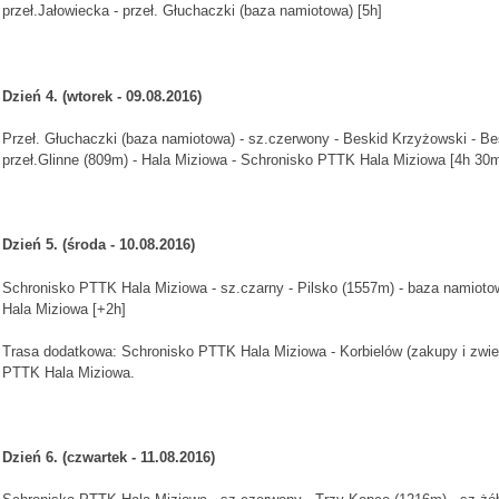
przeł.Jałowiecka - przeł. Głuchaczki (baza namiotowa) [5h]
Dzień 4. (wtorek
- 09.08.2016
)
Przeł. Głuchaczki (baza namiotowa) - sz.czerwony - Beskid Krzyżowski - Be
przeł.Glinne (809m) - Hala Miziowa - Schronisko PTTK Hala Miziowa [4h 30
Dzień 5. (środa
- 10.08.2016
)
Schronisko PTTK Hala Miziowa - sz.czarny - Pilsko (1557m) - baza namiot
Hala Miziowa [+2h]
Trasa dodatkowa: Schronisko PTTK Hala Miziowa - Korbielów (zakupy i zwied
PTTK Hala Miziowa.
Dzień 6. (czwartek
- 11.08.2016
)