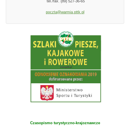
tel./fax. (89) 527-36-65
poczta@warmia.pttk.pl
Czasopismo turystyczno-krajoznawcze