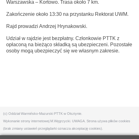
Warszawska – Kortowo. Trasa około 7 km.
Zakończenie około 13:30 na przystanku Rektorat UWM.
Rajd prowadzi Andrzej Hrynakowski.
Udział w rajdzie jest bezpłatny. Członkowie PTTK z
opłaconą na bieżąco składką są ubezpieczeni. Pozostałe
osoby mogą ubezpieczyć się we własnym zakresie.
(c) Oddział Warmińsko-Mazurski PTTK w Olsztynie.
Wykonanie strony internetowej
M.Węgrzycki
. UWAGA. Strona używa plików cookies
(brak zmiany ustawień przeglądarki oznacza akceptację cookies).