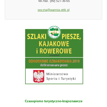
tel./fax. (89) 527-36-65
poczta@warmia.pttk.pl
Czasopismo turystyczno-krajoznawcze