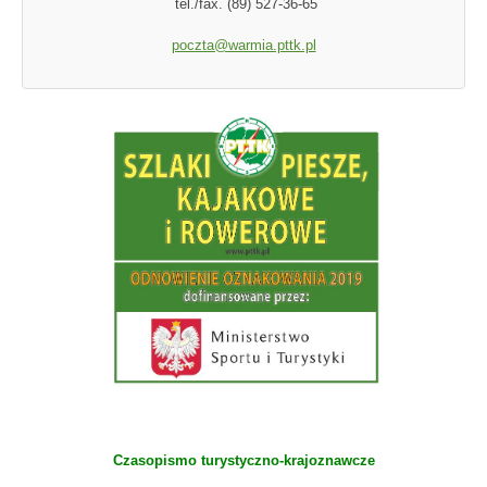
tel./fax. (89) 527-36-65
poczta@warmia.pttk.pl
Czasopismo turystyczno-krajoznawcze