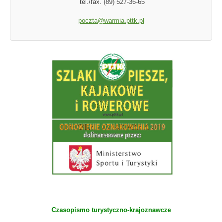
tel./fax. (89) 527-36-65
poczta@warmia.pttk.pl
Czasopismo turystyczno-krajoznawcze