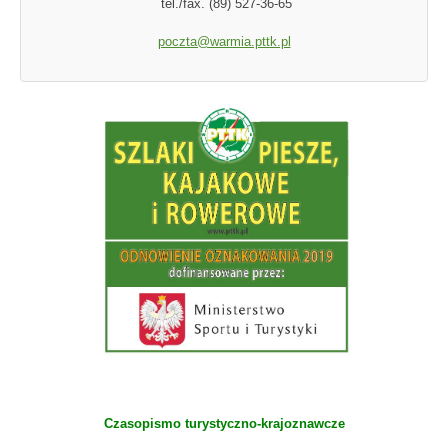
tel./fax. (89) 527-36-65
poczta@warmia.pttk.pl
Czasopismo turystyczno-krajoznawcze